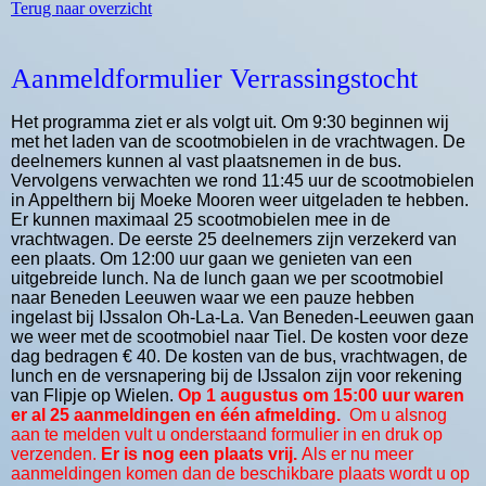
Terug naar overzicht
Aanmeldformulier Verrassingstocht
Het programma ziet er als volgt uit. Om 9:30 beginnen wij
met het laden van de scootmobielen in de vrachtwagen. De
deelnemers kunnen al vast plaatsnemen in de bus.
Vervolgens verwachten we rond 11:45 uur de scootmobielen
in Appelthern bij Moeke Mooren weer uitgeladen te hebben.
Er kunnen maximaal 25 scootmobielen mee in de
vrachtwagen. De eerste 25 deelnemers zijn verzekerd van
een plaats. Om 12:00 uur gaan we genieten van een
uitgebreide lunch. Na de lunch gaan we per scootmobiel
naar Beneden Leeuwen waar we een pauze hebben
ingelast bij IJssalon Oh-La-La. Van Beneden-Leeuwen gaan
we weer met de scootmobiel naar Tiel. De kosten voor deze
dag bedragen € 40. De kosten van de bus, vrachtwagen, de
lunch en de versnapering bij de IJssalon zijn voor rekening
van Flipje op Wielen.
Op 1 augustus om 15:00 uur waren
er al 25 aanmeldingen en één afmelding.
Om u alsnog
aan te melden v
ult u onderstaand formulier in en druk op
verzenden.
Er is nog een plaats vrij.
Als er nu meer
aanmeldingen komen dan de beschikbare plaats wordt u op