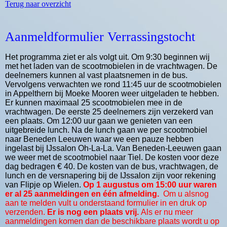
Terug naar overzicht
Aanmeldformulier Verrassingstocht
Het programma ziet er als volgt uit. Om 9:30 beginnen wij
met het laden van de scootmobielen in de vrachtwagen. De
deelnemers kunnen al vast plaatsnemen in de bus.
Vervolgens verwachten we rond 11:45 uur de scootmobielen
in Appelthern bij Moeke Mooren weer uitgeladen te hebben.
Er kunnen maximaal 25 scootmobielen mee in de
vrachtwagen. De eerste 25 deelnemers zijn verzekerd van
een plaats. Om 12:00 uur gaan we genieten van een
uitgebreide lunch. Na de lunch gaan we per scootmobiel
naar Beneden Leeuwen waar we een pauze hebben
ingelast bij IJssalon Oh-La-La. Van Beneden-Leeuwen gaan
we weer met de scootmobiel naar Tiel. De kosten voor deze
dag bedragen € 40. De kosten van de bus, vrachtwagen, de
lunch en de versnapering bij de IJssalon zijn voor rekening
van Flipje op Wielen.
Op 1 augustus om 15:00 uur waren
er al 25 aanmeldingen en één afmelding.
Om u alsnog
aan te melden v
ult u onderstaand formulier in en druk op
verzenden.
Er is nog een plaats vrij.
Als er nu meer
aanmeldingen komen dan de beschikbare plaats wordt u op